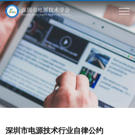
关于我们
学会简介
标准信息
学会章程
组织架构
标准动态
会员服务
政策动态
会员风采
专题活动
会员单位
会员服务
科普基地
党政建设
学会刊物
会议活动
深圳市电源技术行业自律公约
入会申请
党建要闻