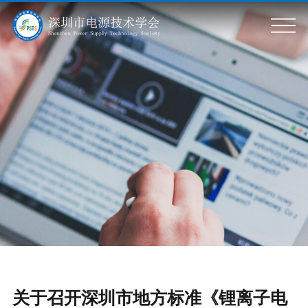
关于我们
学会简介
标准信息
学会章程
组织架构
标准动态
会员服务
政策动态
会员风采
专题活动
会员单位
会员服务
科普基地
党政建设
学会刊物
会议活动
关于召开深圳市地方标准《锂离子电
入会申请
党建要闻