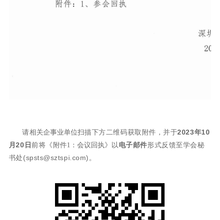
请
扫描下方二维码获取附件，并于
2023年10
相关企事业单位
月20日
前将《
》以
电子邮件
形式反馈至学会秘
附件1：会议回执
书处(spsts@sztspi.com)。