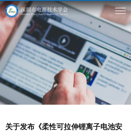
关于我们
学会简介
标准信息
学会章程
组织架构
标准动态
会员服务
政策动态
会员风采
专题活动
会员单位
会员服务
科普基地
党政建设
学会刊物
会议活动
关于发布《柔性可拉伸锂离子电池安
入会申请
党建要闻